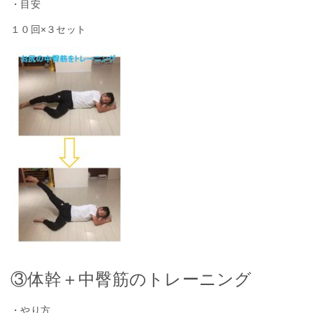
・目安
１０回×３セット
③体幹＋中臀筋のトレーニング
・やり方