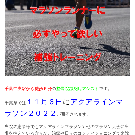
千葉中央駅から徒歩５分
の
整骨院鍼灸院アシスト
です。
１１月６日
に
アクアラインマ
千葉県では
ラソン２０２２
が開催されます。
当院の患者様でもアクアラインマラソンや他のマラソン大会に出
場を控えている方々が、治療や日々のコンディショニングで来院