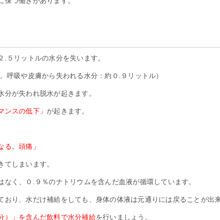
に保つ働きがあります。
？
２.５リットルの水分を失います。
。呼吸や皮膚から失われる水分：約０.９リットル）
水分が失われ脱水が起きます。
マンスの低下」
が起きます。
なる。頭痛」
きてしまいます。
はなく、０.９％のナトリウムを含んだ血液が循環しています。
ており、水だけ補給をしても、身体の体液は元通りには戻ることが出
分）」を含んだ飲料で水分補給
を行いましょう。