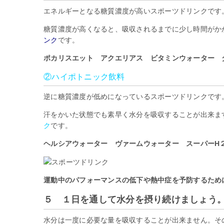
エネルギーとなる糖質濃度が高いスポーツドリンクです
糖質濃度が高くなると、吸収されるまでに少し時間がか
ンク
です。
ポカリスエット アクエリアス ビタミンウォーター ダ
②ハイポトニック飲料
逆に糖質濃度が低めになっているスポーツドリンクです
汗をかいた状態でも素早く水分を吸収することが出来ま
ク
です。
ヘルシアウォーター ヴァームウォーター スーパーH２O
運動中のパフォーマンスの低下や熱中症を予防するため
５ １日を通して水分を摂り続けましょう
水分は一度に必要な量を吸収することが出来ません。そ