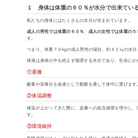
１ 身体は体重の６０％が水分で出来てい
私たちの身体にはたくさんの水分が含まれています。
成人の男性では体重の６０％
、
成人の女性では体重の５
す。
つまり、体重７０kgの成人男性の場合、約４２㎏の水
体液は身体の中を絶えず循環する水分であり、生命にか
①運搬
酸素や栄養分を血液として動脈を通して体中に運びます
②体温調整
体温が上がってきた際に、皮膚への血流循環を増やし、
す。
③環境維持