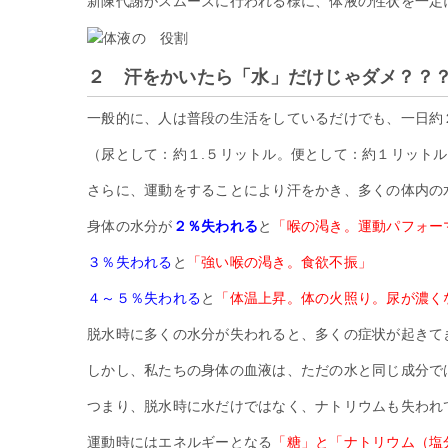
新陳代謝がスムーズに行われる様に、体液の性状を一定
２ 汗をかいたら「水」だけじゃダメ？？
一般的に、人は普段の生活をしているだけでも、一日約
（尿として：約１.５リットル。便として：約１リットル
さらに、運動をすることにより汗をかき、多くの体内の
身体の水分が
２％失われる
と
「喉の渇き。運動パフォー
３％失われる
と
「強い喉の渇き。食欲不振」
４～５％失われる
と
「体温上昇。体の火照り。尿が濃く
脱水時に多くの水分が失われると、多くの症状が起きて
しかし、私たちの身体の血液は、ただの水と同じ成分で
つまり、脱水時に水だけではなく、ナトリウムも失われ
運動時にはエネルギーとなる
「糖」と「ナトリウム（塩