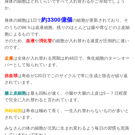
身体の細胞はどれくらいですべて入れ替わるかご存知でしょう
か。
約3300億個
身体の細胞は1日で
の細胞が更新されており、そ
のうちの86％は血液細胞、残りのほとんどは腸や胃などの上皮細
胞によるものです。
そのため、
血液
や
消化管
の細胞が入れ替わる速度が圧倒的に速い
のです。
皮膚
は全体が入れ替わる周期は約48日で、角化細胞のターンオー
バーとして知られています。
赤血球
は寿命が120日でこのサイクルで常に生成と除去が繰り返
されています。
腸上皮細胞
は最も回転が速く、小腸や大腸の上皮は5～７日程度
で完全に入れ替わると言われています。
神経細胞
は寿命は極めて長く、一生入れ替わらないものが多いと
されています。
みなさんの体の細胞が元気に生まれ変わるよう毎日の習慣も意識
していきたいですね！