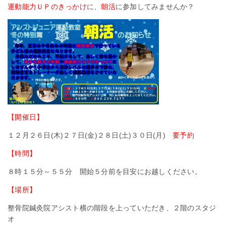
運動能力ＵＰのきっかけ
に、
朝活
に参加してみませんか？
【開催日】
１２月２６日(木)２７日(金)２８日(土)３０日(月)
要予約
【時間】
８時１５分～５５分 開始５分前を目安にお越しください。
【場所】
整骨院鍼灸院アシスト横の階段を上っていただき、２階のスタジ
オ