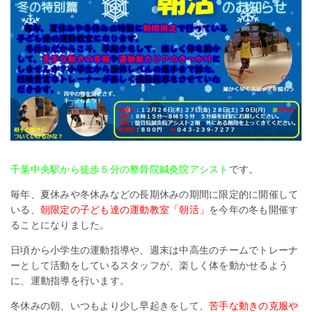
千葉中央駅から徒歩５分の整骨院鍼灸院アシスト
です。
毎年、夏休みや冬休みなどの長期休みの期間に限定的に開催して
いる、
朝限定の子ども達の運動教室「朝活」
を今年の冬も開催す
ることになりました。
日頃から小学生の運動指導や、週末は中高生のチームでトレーナ
ーとして活動をしているスタッフが、楽しく体を動かせるよう
に、運動指導を行います。
冬休みの朝、いつもより少し早起きをして、
苦手な動きの克服や