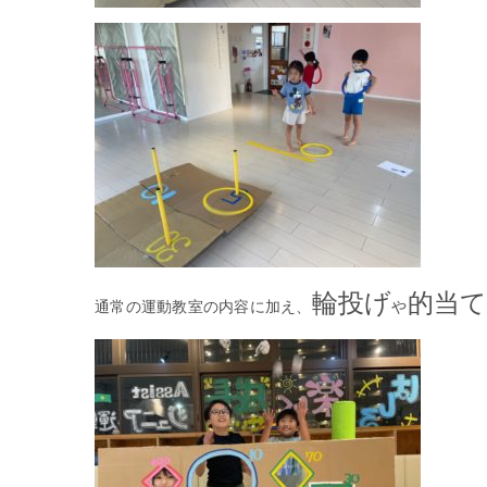
輪投げ
的当
通常の運動教室の内容に加え、
や