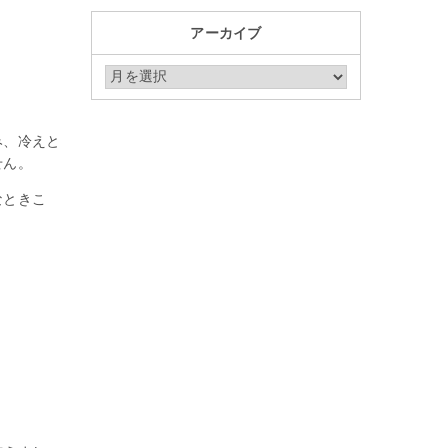
アーカイブ
アーカイブ
み、冷えと
せん。
なときこ