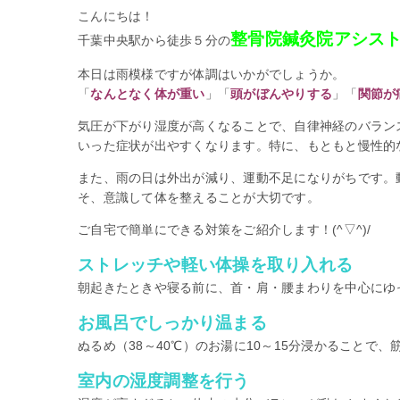
こんにちは！
整骨院鍼灸院アシス
千葉中央駅から徒歩５分の
本日は雨模様ですが体調はいかがでしょうか。
「
なんとなく体が重い
」「
頭がぼんやりする
」「
関節が
気圧が下がり湿度が高くなることで、自律神経のバラン
いった症状が出やすくなります。特に、もともと慢性的
また、雨の日は外出が減り、運動不足になりがちです。
そ、意識して体を整えることが大切です。
ご自宅で簡単にできる対策をご紹介します！(^▽^)/
ストレッチや軽い体操を取り入れる
朝起きたときや寝る前に、首・肩・腰まわりを中心にゆ
お風呂でしっかり温まる
ぬるめ（38～40℃）のお湯に10～15分浸かること
室内の湿度調整を行う