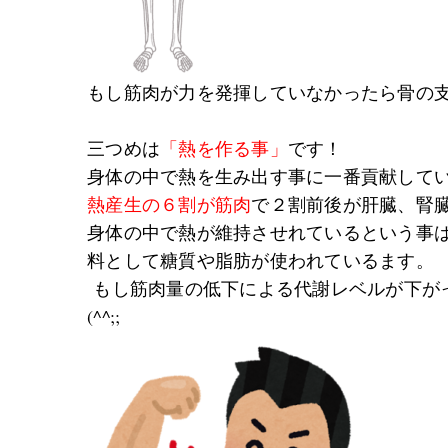
もし筋肉が力を発揮していなかったら骨の
三つめは
「熱を作る事」
です！
身体の中で熱を生み出す事に一番貢献して
熱産生の６割が筋肉
で２割前後が肝臓、腎
身体の中で熱が維持させれているという事
料として糖質や脂肪が使われているます。
もし筋肉量の低下による代謝レベルが下が
(^^;;