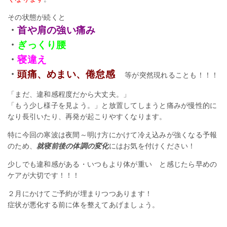
その状態が続くと
・
首や肩の強い痛み
・
ぎっくり腰
・
寝違え
・
頭痛、めまい、倦怠感
等が突然現れることも！！！
「まだ、違和感程度だから大丈夫。」
「もう少し様子を見よう。」と放置してしまうと痛みが慢性的に
なり長引いたり、再発が起こりやすくなります。
特に今回の寒波は夜間～明け方にかけて冷え込みが強くなる予報
のため、
就寝前後の体調の変化
にはお気を付けください！
少しでも違和感がある・いつもより体が重い と感じたら早めの
ケアが大切です！！！
２月にかけてご予約が埋まりつつあります！
症状が悪化する前に体を整えてあげましょう。