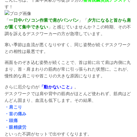
す！
「
一日中パソコン作業で肩がパンパン
」「
夕方になると首から肩
が重くて集中できない
」と感じていませんか？この時期、その不
調を訴えるデスクワーカーの方が急増しています。
寒い季節は血流が悪くなり
やすく、同じ姿勢が続くデスクワーク
との相性は最悪です。
画面をのぞき込む姿勢が続くことで、首は前に出て肩は内側に丸
まり、首・肩まわりの筋肉が常に引っ張られた状態に。これが、
慢性的な肩こりや首こりの大きな原因になります。
さらに厄介なのが
「動かないこと」
。
デスクワークでは肩や背中の筋肉がほとんど使われず、筋肉はど
んどん固まり、血流も低下します。その結果、
・肩こり
・首の痛み
・頭痛
・眼精疲労
といった不調がセットで出やすくなります。