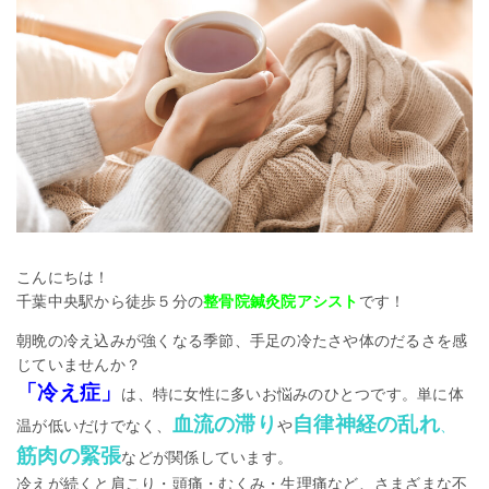
こんにちは！
千葉中央駅から徒歩５分の
整骨院鍼灸院アシスト
です！
朝晩の冷え込みが強くなる季節、手足の冷たさや体のだるさを感
じていませんか？
「冷え症」
は、特に女性に多いお悩みのひとつです。単に体
血流の滞り
自律神経の乱れ
温が低いだけでなく、
や
、
筋肉の緊張
などが関係しています。
冷えが続くと肩こり・頭痛・むくみ・生理痛など、さまざまな不