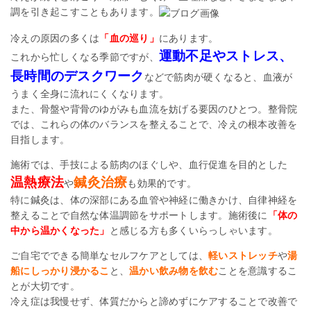
調を引き起こすこともあります。
冷えの原因の多くは
「血の巡り」
にあります。
運動不足やストレス、
これから忙しくなる季節ですが、
長時間のデスクワーク
などで筋肉が硬くなると、血液が
うまく全身に流れにくくなります。
また、骨盤や背骨のゆがみも血流を妨げる要因のひとつ。整骨院
では、これらの体のバランスを整えることで、冷えの根本改善を
目指します。
施術では、手技による筋肉のほぐしや、血行促進を目的とした
温熱療法
鍼灸治療
や
も効果的です。
特に鍼灸は、体の深部にある血管や神経に働きかけ、自律神経を
整えることで自然な体温調節をサポートします。施術後に
「体の
中から温かくなった」
と感じる方も多くいらっしゃいます。
ご自宅でできる簡単なセルフケアとしては、
軽いストレッチ
や
湯
船にしっかり浸かるこ
と、
温かい飲み物を飲む
ことを意識するこ
とが大切です。
冷え症は我慢せず、体質だからと諦めずにケアすることで改善で