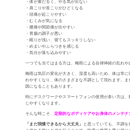
・体が重だるく、やる気が出ない
・肩こりや首こりがひどくなる
・頭痛が起こりやすい
・むくみが気になる
・腰痛や関節痛が出やすい
・胃腸の調子が悪い
・眠りが浅い、寝てもスッキリしない
・めまいやふらつきを感じる
・気分が落ち込みやすい
一つでも当てはまる方は、梅雨による自律神経の乱れや
梅雨は気圧の変化が大きく、湿度も高いため、体は常に
れやすくなり、体のさまざまな不調として現れます。ま
因になることもあります。
特にデスクワークやスマートフォンの使用が多い方は、
じやすくなります。
そんな時こそ、
定期的なボディケアやお身体のメンテナ
「まだ我慢できるから大丈夫」
と思っていても、不調を