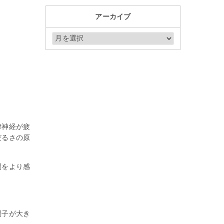
アーカイブ
アーカイブ
律神経が疲
だるさの原
調をより感
調子が大き